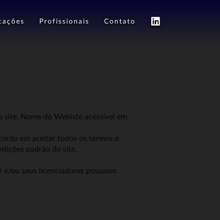
cações
Profissionais
Contato
o site, Nome do Webiste acessível em
ncorda em aceitar todos os termos e
ndições padrão do site.
é e/ou seus licenciadores possuem