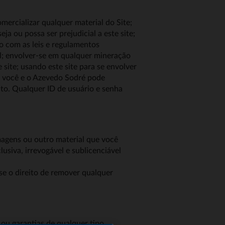
mercializar qualquer material do Site;
a ou possa ser prejudicial a este site;
do com as leis e regulamentos
al; envolver-se em qualquer mineração
site; usando este site para se envolver
r você e o Azevedo Sodré pode
uto. Qualquer ID de usuário e senha
magens ou outro material que você
usiva, irrevogável e sublicenciável
se o direito de remover qualquer
 ou garantias de qualquer tipo