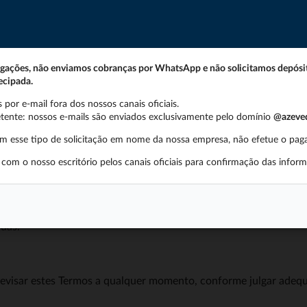
ais contidos neste site. Além disso, nada contido neste site dev
igações, não enviamos cobranças por WhatsApp e não solicitamos depósit
ecipada.
ualquer um de seus executivos, diretores e funcionários, será 
nada ao seu uso deste site, independentemente de tal responsab
r e-mail fora dos nossos canais oficiais.
tores e funcionários não devem ser responsabilizados por qualque
tente: nossos e-mails são enviados exclusivamente pelo domínio
@azeved
u de qualquer forma relacionada ao seu uso deste site.
m esse tipo de solicitação em nome da nossa empresa, não efetue o pa
om o nosso escritório pelos canais oficiais para confirmação das inform
imo o Azevedo Sodré de e contra todas e/ou todas as responsabi
 qualquer forma relacionados à sua violação de qualquer uma da
estes Termos for considerada inválida sob qualquer lei aplicável,
idas.
visar estes Termos a qualquer momento, conforme julgar adequad
.