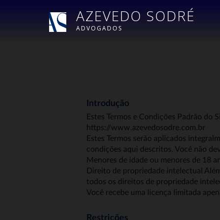
AZEVEDO SODRÉ
ADVOGADOS
Introdução
Estes Termos e Condições Padrão do Si
https://www.azevedosodre.com.br
Estes Termos serão aplicados integralm
condições aqui descritos. Você não dev
Menores de idade ou menores de 18 ano
Direito de propriedade intelectual Al
todos os direitos de propriedade intele
Você recebe uma licença limitada apenas
Restrições