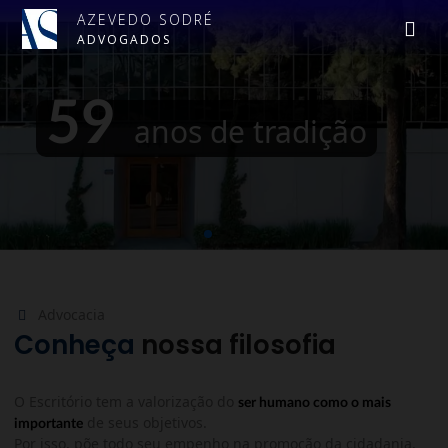
AZEVEDO SODRÉ
ADVOGADOS
Advocacia
Conheça
nossa filosofia
O Escritório tem a valorização do
ser humano como o mais
de seus objetivos.
importante
Por isso, põe todo seu empenho na promoção da cidadania,