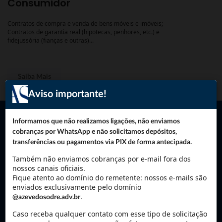
Consumidor
Contratos de compra e venda de bens móveis e imóveis;
Contratos de garantia real (hipotecas, penhores, etc.) e
fidejussória (fianças e outras)...
Saiba Mais
Aviso importante!
Direito Empresarial
Informamos que não realizamos ligações, não enviamos
cobranças por WhatsApp e não solicitamos depósitos,
transferências ou pagamentos via PIX de forma antecipada.
Análise preliminar de contratos e propostas de contratação, auxílio
em negociações;
Também não enviamos cobranças por e-mail fora dos
Auditoria legal (due diligence) em empresas, estabelecimentos
nossos canais oficiais.
comerciais, propriedade industrial e imóveis...
Fique atento ao domínio do remetente: nossos e-mails são
enviados exclusivamente pelo domínio
.
@azevedosodre.adv.br
Saiba Mais
Caso receba qualquer contato com esse tipo de solicitação