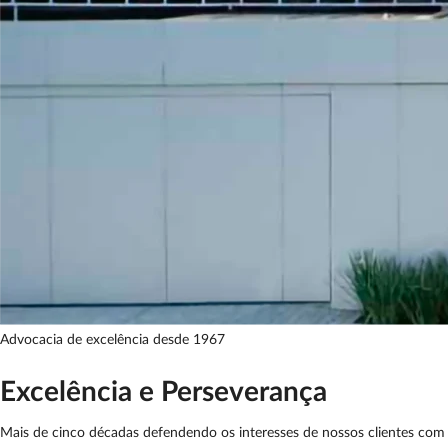
Advocacia de excelência desde 1967
Excelência e
Perseverança
Mais de cinco décadas defendendo os interesses de nossos clientes com 